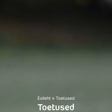
Esileht
»
Toetused
Toetused