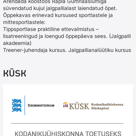
Arendada koostöös Rapla Gümnaasiumiga
süvendatud kujul jalgpallialast laiendatud õpet.
Õppekavas erinevad kursused sportlastele ja
mittesportlastele:
Tippsportlase praktiline ettevalmistus –
lisatreeningud ja loengud õppepäeva sees. (Jalgpalli
akadeemia)
Treener-juhendaja kursus. Jalgpallianalüütiku kursus
KÜSK