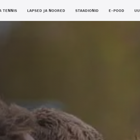
A TENNIS
LAPSED JA NOORED
STAADIONID
E-POOD
UU