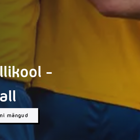
likool -
all
imi mängud