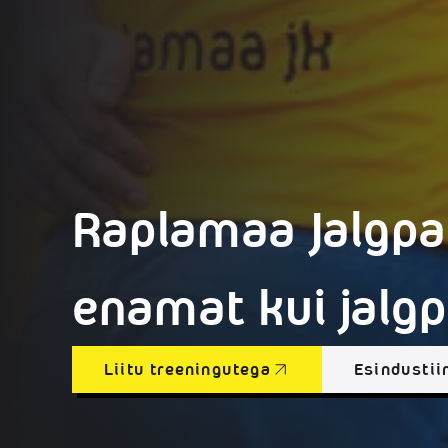
Raplamaa Jalgpal
enamat kui jalgp
Liitu treeningutega
Esindusti