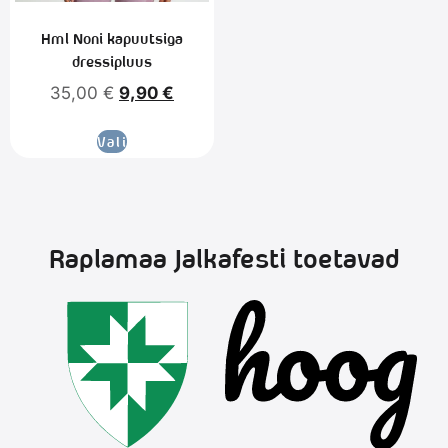
Hml Noni kapuutsiga
dressipluus
35,00
€
9,90
€
Vali
Raplamaa Jalkafesti toetavad