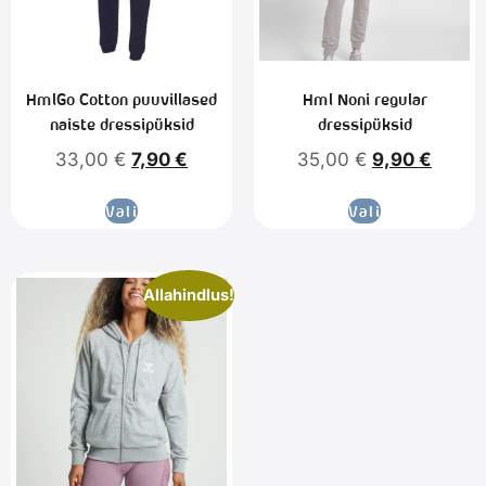
HmlGo Cotton puuvillased
Hml Noni regular
naiste dressipüksid
dressipüksid
33,00
€
7,90
€
35,00
€
9,90
€
Vali
Vali
Allahindlus!