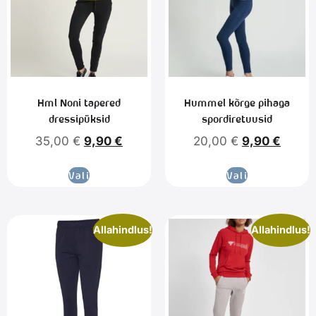
Hml Noni tapered
Hummel kõrge pihaga
dressipüksid
spordiretuusid
35,00
€
9,90
€
20,00
€
9,90
€
Vali
Vali
Allahindlus!
Allahindlus!