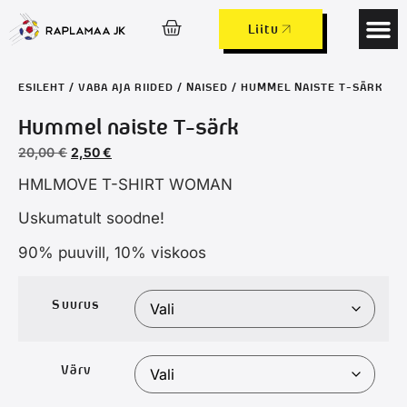
Liitu
Laagrid ja 
Lapsed ja 
ESILEHT
/
VABA AJA RIIDED
/
NAISED
/ HUMMEL NAISTE T-SÄRK
Hummel naiste T-särk
20,00
€
2,50
€
HMLMOVE T-SHIRT WOMAN
Uskumatult soodne!
90% puuvill, 10% viskoos
Suurus
Värv