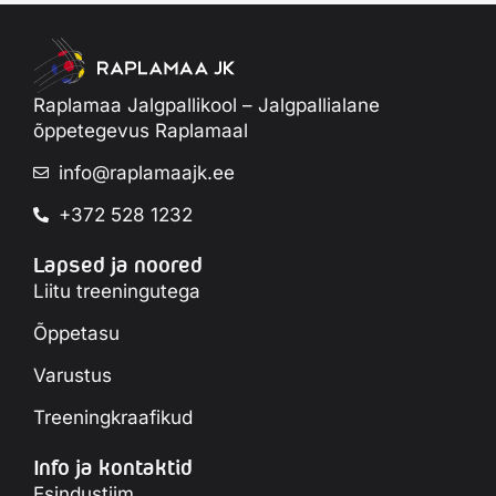
Raplamaa Jalgpallikool – Jalgpallialane
õppetegevus Raplamaal
info@raplamaajk.ee
+372 528 1232
Lapsed ja noored
Liitu treeningutega
Õppetasu
Varustus
Treeningkraafikud
Info ja kontaktid
Esindustiim