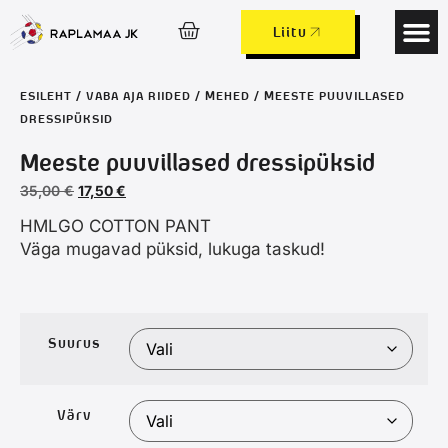
Liitu
Laagrid ja 
Lapsed ja 
ESILEHT
/
VABA AJA RIIDED
/
MEHED
/ MEESTE PUUVILLASED
DRESSIPÜKSID
Meeste puuvillased dressipüksid
35,00
€
17,50
€
HMLGO COTTON PANT
Väga mugavad püksid, lukuga taskud!
Suurus
Värv