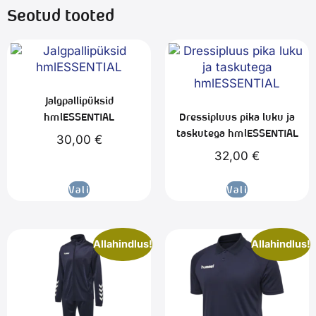
Seotud tooted
Jalgpallipüksid
hmlESSENTIAL
Dressipluus pika luku ja
taskutega hmlESSENTIAL
30,00
€
32,00
€
Vali
Vali
Allahindlus!
Allahindlus!