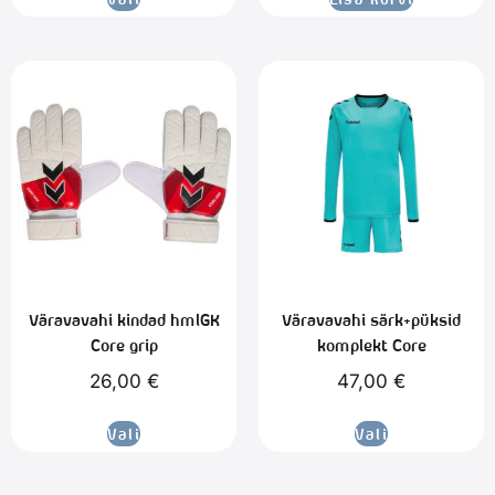
Väravavahi kindad hmlGK
Väravavahi särk+püksid
Core grip
komplekt Core
26,00
€
47,00
€
Vali
Vali