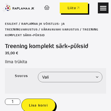
Liitu
Laagrid ja 
Lapsed ja 
ESILEHT
/
RAPLAMAA JK VÕISTLUS- JA
TREENINGVARUSTUS
/
VÄRAVAVAHI VARUSTUS
/ TREENING
KOMPLEKT SÄRK+PÜKSID
Treening komplekt särk+püksid
35,00
€
Ilma trükita
Suurus
Lisa korvi