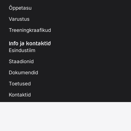
Õppetasu
Varustus
Treeningkraafikud
Info ja kontaktid
Esindustiim
Staadionid
Dokumendid
Toetused
Kontaktid
© MTÜ Raplamaa
Jalgpallikool 2023 |
Kõik õigused kaitstud