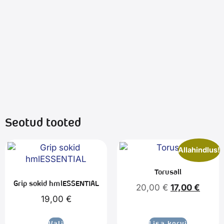
Seotud tooted
Allahindlus!
Torusall
Grip sokid hmlESSENTIAL
20,00
€
17,00
€
19,00
€
Vali
Lisa korvi